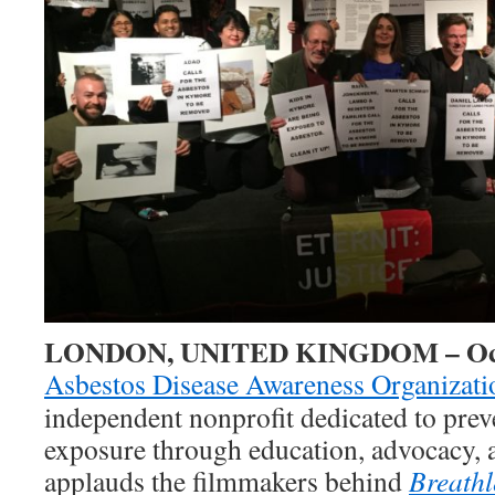
LONDON, UNITED KINGDOM – Octo
Asbestos Disease Awareness Organizati
independent nonprofit dedicated to prev
exposure through education, advocacy,
applauds the filmmakers behind
Breathl